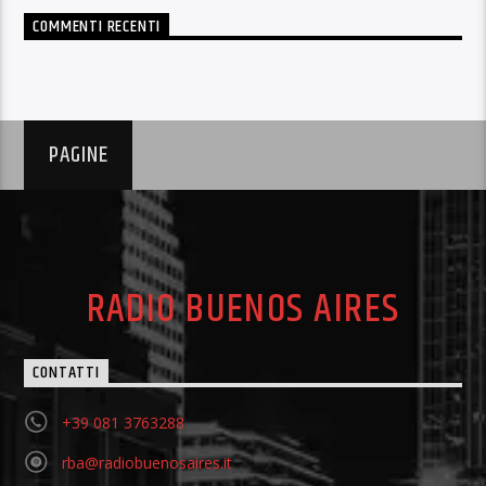
COMMENTI RECENTI
PAGINE
RADIO BUENOS AIRES
CONTATTI
+39 081 3763288
rba@radiobuenosaires.it