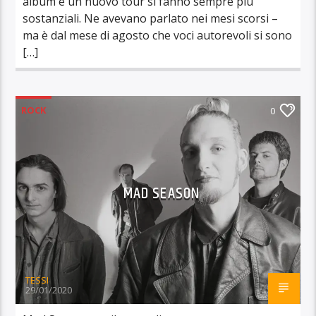
album e un nuovo tour si fanno sempre più
sostanziali. Ne avevano parlato nei mesi scorsi –
ma è dal mese di agosto che voci autorevoli si sono
[…]
ROCK
0
MAD SEASON
TESSI
29/01/2020