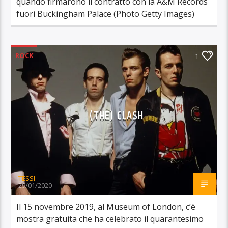
quando firmarono il contratto con la A&M Records
fuori Buckingham Palace (Photo Getty Images)
ROCK
1
(THE) CLASH
TESSI
29/01/2020
Il 15 novembre 2019, al Museum of London, c’è
mostra gratuita che ha celebrato il quarantesimo